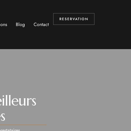
RESERVATION
ions
Blog
Contact
lleurs
s
restataires