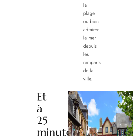
la
plage
ou bien
admirer
la mer
depuis
les
remparts
de la
ville.
Et
à
25
minutes