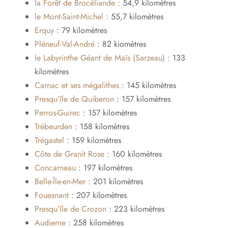
la Forêt de Brocéliande
: 54,9 kilomètres
le Mont-Saint-Michel
: 55,7 kilomètres
Erquy
: 79 kilomètres
Pléneuf-Val-André
: 82 kiomètres
le Labyrinthe Géant de Maïs (Sarzeau)
: 133
kilomètres
Carnac et ses mégalithes
: 145 kilomètres
Presqu’île de Quiberon
: 157 kilomètres
Perros-Guirec
: 157 kilomètres
Trébeurden
: 158 kilomètres
Trégastel
: 159 kilomètres
Côte de Granit Rose
: 160 kilomètres
Concarneau
: 197 kilomètres
Belle-Île-en-Mer
: 201 kilomètres
Fouesnant
: 207 kilomètres
Presqu’île de Crozon
: 223 kilomètres
Audierne
: 258 kilomètres