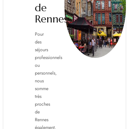
de
Rennes...
Pour
des
séjours
professionnels
ou
personnels,
nous
somme
très
proches
de
Rennes
également.