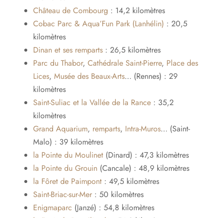
Château de Combourg
: 14,2 kilomètres
Cobac Parc & Aqua’Fun Park (Lanhélin)
: 20,5
kilomètres
Dinan et ses remparts
: 26,5 kilomètres
Parc du Thabor
,
Cathédrale Saint-Pierre
,
Place des
Lices
,
Musée des Beaux-Arts
… (Rennes) : 29
kilomètres
Saint-Suliac et la Vallée de la Rance
: 35,2
kilomètres
Grand Aquarium
,
remparts
,
Intra-Muros
… (Saint-
Malo) : 39 kilomètres
la Pointe du Moulinet
(Dinard) : 47,3 kilomètres
la Pointe du Grouin
(Cancale) : 48,9 kilomètres
la Fôret de Paimpont
: 49,5 kilomètres
Saint-Briac-sur-Mer
: 50 kilomètres
Enigmaparc
(Janzé) : 54,8 kilomètres