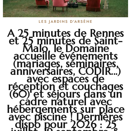
LES JARDINS D'ARSÈNE
A 25 minutes de Rennes
et 25 minutes de Saint-
Malo, le Domaine
accueille événements
(mariages, séminaires,
anniversaires, CODIR...)
avec espaces de
réception et couchages
(60) et séjours dans un
cadre naturel avec
hébergements sur place
avec piscine ! Dernières
dispo pour 2026 : 25