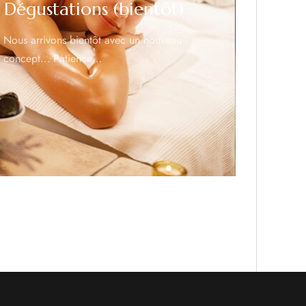
Dégustations (bientôt)
Nous arrivons bientôt avec un nouveau
concept… Patience…