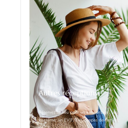
Autres réceptions
Réservez le lieu pour un anniversaire, un
baptême, un EVJF/EVG, repas de famille,
PACS…