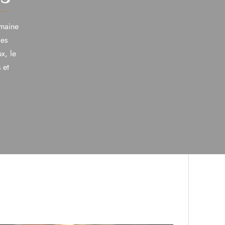
omaine
les
x, le
 et