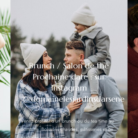
Brunch / Salon de thé
Prochaine date : sur
Instagram
@domainelesjardinsdarsene
Venez profiter d’un brunch ou du tea time au
domaine. Boissons chaudes, pâtisseries et en
cas salés vous raviront