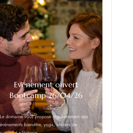
Evénement ouvert
Bootcamp 26/04/26
Le domaine vous propose régulièrement des
événements bien-être, yoga, ateliers de
cuisine / pâtisserie…