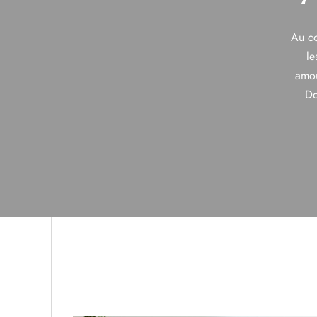
Au co
le
amou
Do